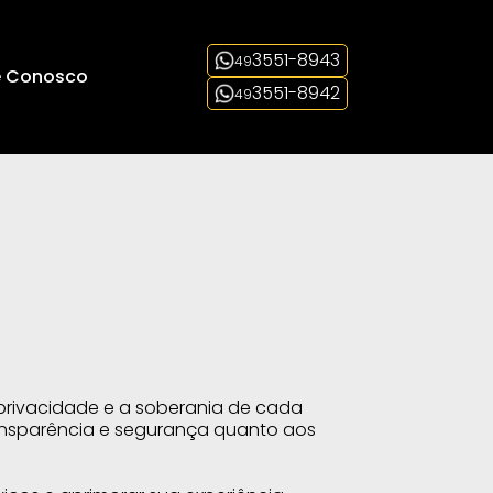
3551-8943
49
e Conosco
3551-8942
49
a privacidade e a soberania de cada
 transparência e segurança quanto aos