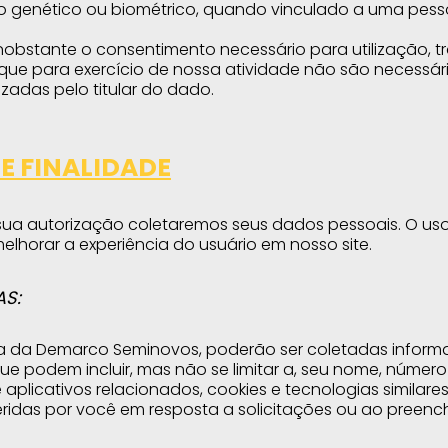
do genético ou biométrico, quando vinculado a uma pesso
nobstante o consentimento necessário para utilização,
que para exercício de nossa atividade não são necessár
adas pelo titular do dado.
E FINALIDADE
sua autorização coletaremos seus dados pessoais. O uso
lhorar a experiência do usuário em nosso site.
S:
a da Demarco Seminovos, poderão ser coletadas inform
ue podem incluir, mas não se limitar a, seu nome, númer
de aplicativos relacionados, cookies e tecnologias similar
idas por você em resposta a solicitações ou ao preench