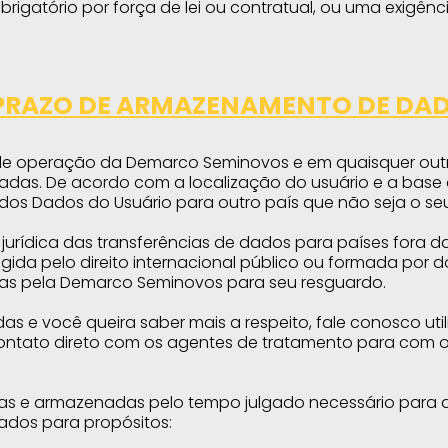
rigatório por força de lei ou contratual, ou uma exigên
PRAZO DE ARMAZENAMENTO DE DA
e operação da Demarco Seminovos e em quaisquer outro
adas. De acordo com a localização do usuário e a bas
dos Dados do Usuário para outro país que não seja o seu
e jurídica das transferências de dados para países fora d
gida pelo direito internacional público ou formada por d
s pela Demarco Seminovos para seu resguardo.
as e você queira saber mais a respeito, fale conosco ut
ntato direto com os agentes de tratamento para com os
as e armazenadas pelo tempo julgado necessário para as
ados para propósitos: