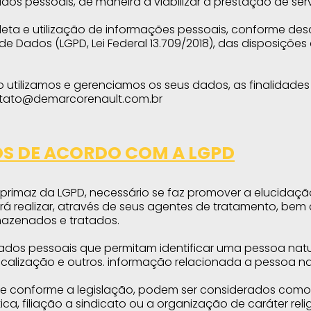
dos pessoais, de maneira a viabilizar a prestação de ser
ta e utilização de informações pessoais, conforme descr
e Dados (LGPD, Lei Federal 13.709/2018), das disposições
utilizamos e gerenciamos os seus dados, as finalidades
tato@demarcorenault.com.br
OS DE ACORDO COM A LGPD
 primaz da LGPD, necessário se faz promover a elucidaçã
 realizar, através de seus agentes de tratamento, be
mazenados e tratados.
os pessoais que permitam identificar uma pessoa natur
ocalização e outros. informação relacionada a pessoa natu
que conforme a legislação, podem ser considerados como
tica, filiação a sindicato ou a organização de caráter relig