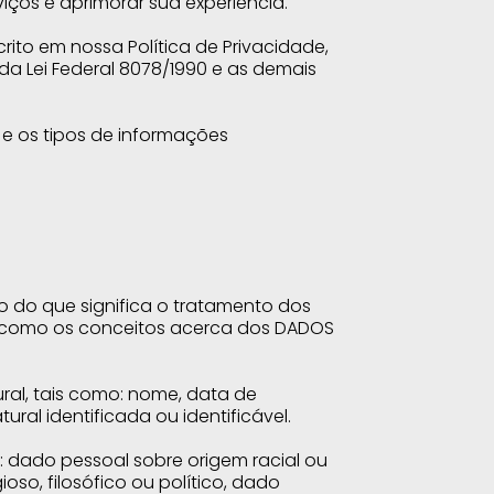
viços e aprimorar sua experiência.
ito em nossa Política de Privacidade,
 da Lei Federal 8078/1990 e as demais
 e os tipos de informações
o do que significa o tratamento dos
m como os conceitos acerca dos DADOS
al, tais como: nome, data de
ral identificada ou identificável.
: dado pessoal sobre origem racial ou
ioso, filosófico ou político, dado