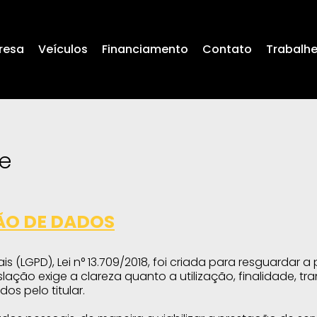
resa
Veículos
Financiamento
Contato
Trabalh
de
ÇÃO DE DADOS
s (LGPD), Lei n° 13.709/2018, foi criada para resguardar 
islação exige a clareza quanto a utilização, finalidade,
os pelo titular.