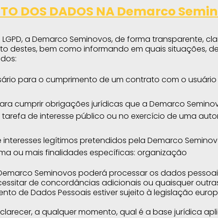
NTO DOS DADOS NA Demarco Semin
GPD, a Demarco Seminovos, de forma transparente, clara, 
nto destes, bem como informando em quais situações, de
idos:
sário para o cumprimento de um contrato com o usuário
ra cumprir obrigações jurídicas que a Demarco Seminovos
tarefa de interesse público ou no exercício de uma auto
de interesses legítimos pretendidos pela Demarco Seminov
ma ou mais finalidades específicas: organização
Demarco Seminovos poderá processar os dados pessoai
essitar de concordâncias adicionais ou quaisquer outras b
nto de Dados Pessoais estiver sujeito à legislação eur
clarecer, a qualquer momento, qual é a base jurídica ap