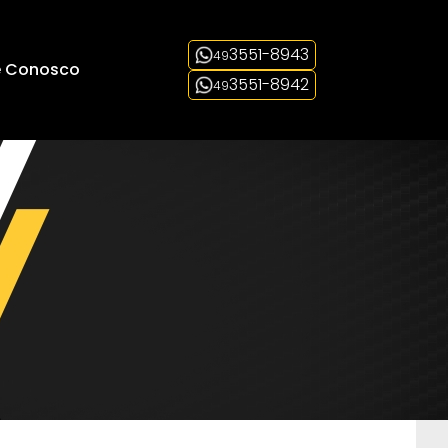
3551-8943
49
e Conosco
3551-8942
49